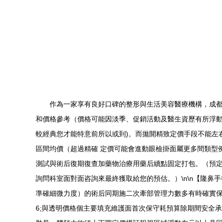
作為一家享有良好口碑的整形與生活美容醫療機構，成
和價格參考（價格可能因淡季、促銷活動及醫生資歷有所浮動，
較經典您才能特意前所以或到)。而拋開精致定價手段不能左右的
區間均價（超過精確 定價可能會進動眼檢掛面屬更多間類型
測試與術后復期復查加藥物治療用藥后續點固定打包。（預定
詢問科室面對面咨詢來最終獲取給您的預估。）\n\n【隆鼻手
準確細微力度）的術后同期施二次牽部管理力數多有時確實保
6;與透明價格個主要填充維護面首次保守耗預算除期間安全