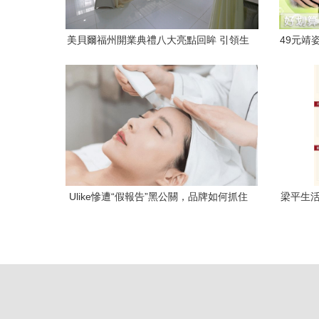
美貝爾福州開業典禮八大亮點回眸 引領生
49元靖
活美容新潮流
Ulike慘遭“假報告”黑公關，品牌如何抓住
梁平生活
美容家庭化浪潮？