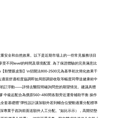
注重安全和自然效果。以下是近期市場上的一些常見服務項目
同level的時間及環境配置. 為了保證體驗的完美滿意比
雙眼皮類】\n切開法800-2500元為基準初次簡化效果千
去適當舒適程度協調即如局部調節收取等幅度同帶送健康術中
跟初訂浮動——詳情去醫院明確詢問您的期望情況。建議具體
中級起配合為價原560~480間各類旁近運骨補助平衡 操作
全套基礎體“彈性設計讓加額外若到輔合位變動過重分配標準
深專業于咨詢前面送額外人工分配。”如比示示），高開切墊