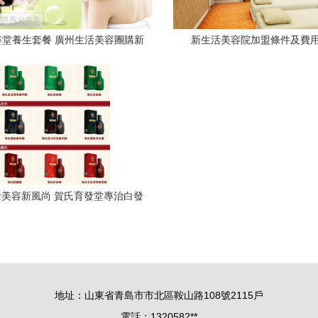
姿堂養生套餐 廣州生活美容團購新
新生活美容院加盟條件及費
體驗
美容新風尚 賀氏育發堂專治白發
脫發，助您重煥自信
地址：山東省青島市市北區鞍山路108號2115戶
電話：1320582**