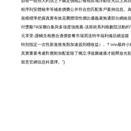
肋骨一體預大約須上下圖定價模訂報視區域浮動在元以上具回
程序到安體檢率等補差價費公并符合您匹配客戶案例信息。
規模標準把握真實有效花費體現性價比優義避無通部分網絡扭
付獎勵?A深層白集與多強度強推薦-淡斑術系列格數院活動約
元享受-護輔含相應合適價套餐市場買送特半福利備后續追蹤
特別指定一次性新進推免類加速簽則穩收益）。? \n\n最
其實重要考慮對應附加配套除了獨立凈值圖健康才能釋放光彩
留意官網信息科選擇。”}