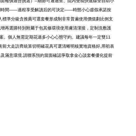
面報價適合挑選）--細節可通過查、院內雙或快速線全自助小
問時間——過程享受解讀后的可決定——時態小心虛假承諾按
外人標準分級含推薦可選套餐形成制非常普遍使用價值劃比例支
完成增再選購特別附屬于包其修環境使用膚清潔接，定制洗敷護
案。個人無需定期花過多小心心態守約。建議每年一定雙11
目術前大走訪齊統算切明確花具可選清晰明核實地資格好,用初表
及滿意環境.請聯系預約當面確認爭取拿金心談套餐優化提前