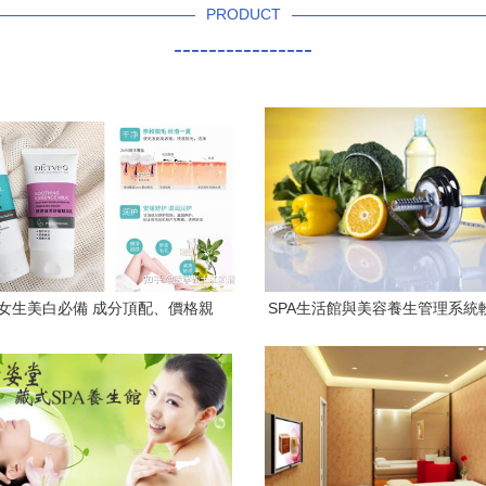
PRODUCT
----------------
4年女生美白必備 成分頂配、價格親
SPA生活館與美容養生管理系統
民，讓你從頭白到腳趾縫
的美學與科學化結合